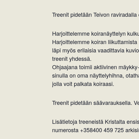
Treenit pidetään Teivon raviradall
Harjoittelemme koiranäyttelyn kul
Harjoittelemme koiran liikuttamist
läpi myös erilaisia vaadittavia kuvio
treenit yhdessä.
Ohjaajana toimii aktiivinen mäykky- 
sinulla on oma näyttelyhihna, otat
jolla voit palkata koiraasi.
Treenit pidetään säävarauksella. V
Lisätietoja treeneistä Kristalta ens
numerosta +358400 459 725 arkisin