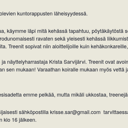
a olevien kuntorappusten läheisyydessä.
kua, käymme läpi mitä kehässä tapahtuu, pöytäkäytöstä 
a rodunomaisesti ravaten sekä yleisesti kehässä liikkum
ita. Treenit sopivat niin aloittelijoille kuin kehäkonkareil
ja näyttelyharrastaja Krista Sarvijärvi. Treenit ovat avoim
han sen mukaan! Varaathan koiralle mukaan myös vettä ja
esisadetta emme pelkää, mutta mikäli ukkostaa, treenejä 
isijaisesti sähköpostilla krisse.sar@gmail.com tarvittaes
 klo 16 jälkeen.