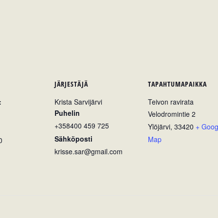
JÄRJESTÄJÄ
TAPAHTUMAPAIKKA
:
Krista Sarvijärvi
Teivon ravirata
Puhelin
Velodromintie 2
+358400 459 725
Ylöjärvi
,
33420
+ Goog
Sähköposti
Map
0
krisse.sar@gmail.com