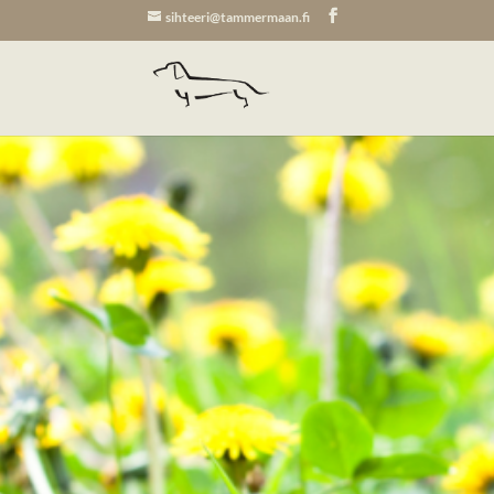
sihteeri@tammermaan.fi