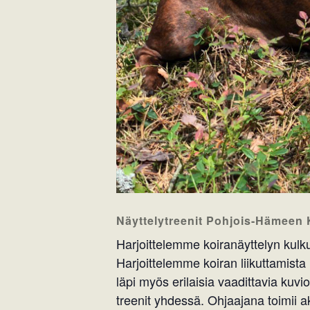
Näyttelytreenit Pohjois-Hämeen Ke
Harjoittelemme koiranäyttelyn kul
Harjoittelemme koiran liikuttamist
läpi myös erilaisia vaadittavia kuvio
treenit yhdessä. Ohjaajana toimii a