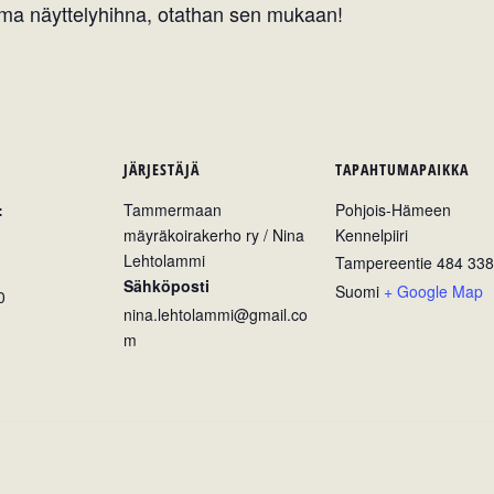
 oma näyttelyhihna, otathan sen mukaan!
JÄRJESTÄJÄ
TAPAHTUMAPAIKKA
:
Tammermaan
Pohjois-Hämeen
mäyräkoirakerho ry / Nina
Kennelpiiri
Lehtolammi
Tampereentie 484
338
Sähköposti
Suomi
+ Google Map
0
nina.lehtolammi@gmail.co
m