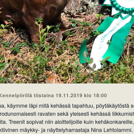
nnelpiirillä tiistaina 19.11.2019 klo 18:00
kua, käymme läpi mitä kehässä tapahtuu, pöytäkäytöstä 
a rodunomaisesti ravaten sekä yleisesti kehässä liikkum
ita. Treenit sopivat niin aloittelijoille kuin kehäkonkareil
ktiivinen mäykky- ja näyttelyharrastaja Nina Lehtolammi. 