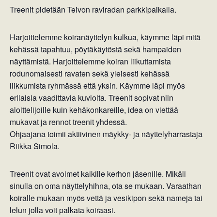
Treenit pidetään Teivon raviradan parkkipaikalla.
Harjoittelemme koiranäyttelyn kulkua, käymme läpi mitä
kehässä tapahtuu, pöytäkäytöstä sekä hampaiden
näyttämistä. Harjoittelemme koiran liikuttamista
rodunomaisesti ravaten sekä yleisesti kehässä
liikkumista ryhmässä että yksin. Käymme läpi myös
erilaisia vaadittavia kuvioita. Treenit sopivat niin
aloittelijoille kuin kehäkonkareille, idea on viettää
mukavat ja rennot treenit yhdessä.
Ohjaajana toimii aktiivinen mäykky- ja näyttelyharrastaja
Riikka Simola.
Treenit ovat avoimet kaikille kerhon jäsenille. Mikäli
sinulla on oma näyttelyhihna, ota se mukaan. Varaathan
koiralle mukaan myös vettä ja vesikipon sekä nameja tai
lelun jolla voit palkata koiraasi.