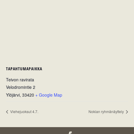
TAPAHTUMAPAIKKA
Teivon ravirata
Velodromintie 2
Ylöjärvi
,
33420
+ Google Map
Viehejuoksut 4.7.
Nokian ryhmänäyttely