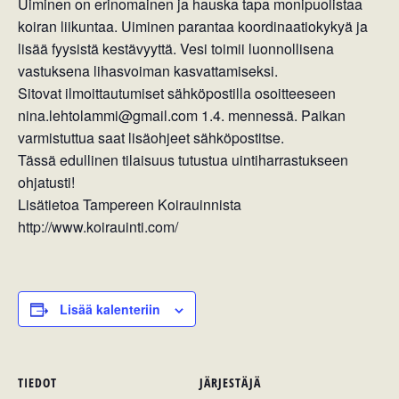
Uiminen on erinomainen ja hauska tapa monipuolistaa
koiran liikuntaa. Uiminen parantaa koordinaatiokykyä ja
lisää fyysistä kestävyyttä. Vesi toimii luonnollisena
vastuksena lihasvoiman kasvattamiseksi.
Sitovat ilmoittautumiset sähköpostilla osoitteeseen
nina.lehtolammi@gmail.com 1.4. mennessä. Paikan
varmistuttua saat lisäohjeet sähköpostitse.
Tässä edullinen tilaisuus tutustua uintiharrastukseen
ohjatusti!
Lisätietoa Tampereen Koirauinnista
http://www.koirauinti.com/
Lisää kalenteriin
TIEDOT
JÄRJESTÄJÄ