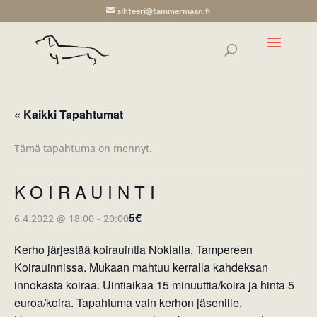
sihteeri@tammermaan.fi
« Kaikki Tapahtumat
Tämä tapahtuma on mennyt.
KOIRAUINTI
5€
6.4.2022 @ 18:00
-
20:00
Kerho järjestää koirauintia Nokialla, Tampereen
Koirauinnissa. Mukaan mahtuu kerralla kahdeksan
innokasta koiraa. Uintiaikaa 15 minuuttia/koira ja hinta 5
euroa/koira. Tapahtuma vain kerhon jäsenille.