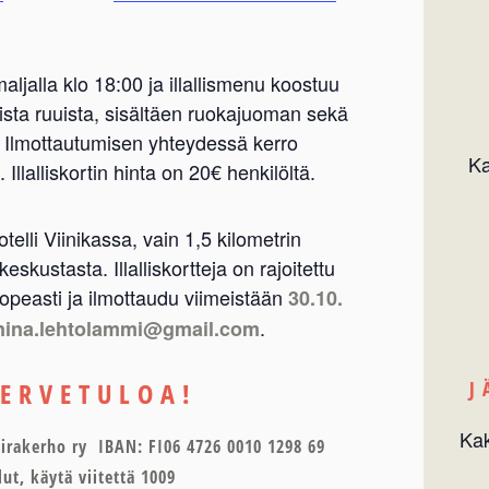
maljalla klo 18:00 ja illallismenu koostuu
vista ruuista, sisältäen ruokajuoman sekä
n. Ilmottautumisen yhteydessä kerro
Ka
 Illalliskortin hinta on 20€ henkilöltä.
telli Viinikassa, vain 1,5 kilometrin
kustasta. Illalliskortteja on rajoitettu
opeasti ja ilmottaudu viimeistään
30.10.
.
nina.lehtolammi@gmail.com
TERVETULOA!
J
Kak
akerho ry IBAN: FI06 4726 0010 1298 69
ut, käytä viitettä 1009