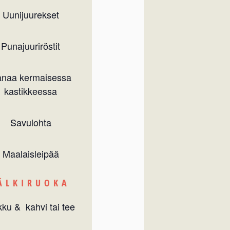
Uunijuurekset
Punajuuriröstit
naa kermaisessa
kastikkeessa
Savulohta
Maalaisleipää
ÄLKIRUOKA
ku & kahvi tai tee