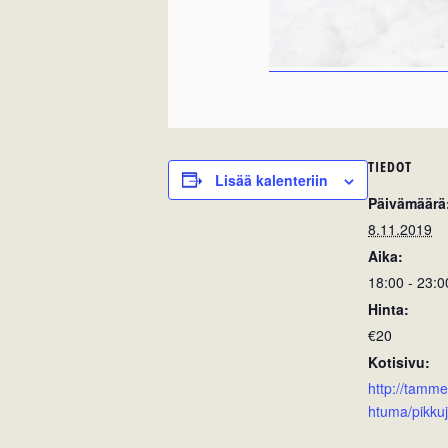
TIEDOT
Lisää kalenteriin
Päivämäärä
8.11.2019
Aika:
18:00 - 23:0
Hinta:
€20
Kotisivu:
http://tamme
htuma/pikkuj