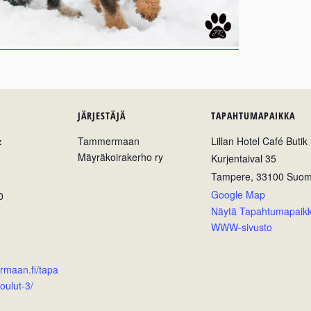
JÄRJESTÄJÄ
TAPAHTUMAPAIKKA
:
Tammermaan
Lillan Hotel Café Butik
Mäyräkoirakerho ry
Kurjentaival 35
Tampere
,
33100
Suom
Google Map
0
Näytä Tapahtumapaik
WWW-sivusto
rmaan.fi/tapa
oulut-3/