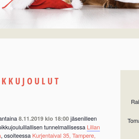
IKKUJOULUT
Rai
jantaina
jäsenilleen
8.11.2019 klo 18:00
Toma
pikkujouluillallisen tunnelmallisessa
Lillan
a
, osoiteessa
Kurjentaival 35, Tampere,