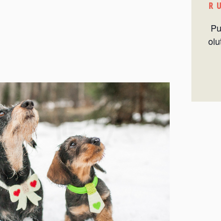
R
Pu
olu