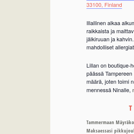
33100, Finland
Illallinen alkaa alku
raikkaista ja maitta
jälkiruuan ja kahvi
mahdolliset allergiat.
Lillan on boutique-ho
päässä Tampereen kes
määrä, joten toimi n
mennessä Ninalle,
Tammermaan Mäyräkoir
Maksaessasi pikkujoul