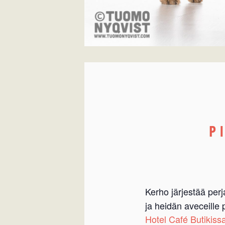
P
Kerho järjestää per
ja heidän aveceille 
Hotel Café Butikiss